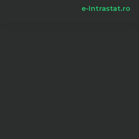
e-Intrastat.ro
e-Intrastat.ro
Ce este intrastat
Incoterms
Plan tarifar
Cont nou
Autentificare
Cine suntem
Varianta veche